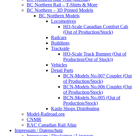
BC Northern Rail – T-Shirts & More
BC Northern – 3D Printed Models
BC Northern Models
Locomotives
HO-Scale Canadian Comfort Cab
(Out of Production/Stock)
Railcars
Buildings
Trackside
HO-Scale Track Bumper (Out of
Production/Out of Stock))
Vehicles
Detail Parts
BCN-Models No.007 Coupler (Out
of Production/Stock)
BCN-Models No.006 Coupler (Out
of Production/Stock)
BCN-Models No.005 (Out of
Production/Stock)
Kaslo Shops Distributing
Model-Railroad.org
CNMR
RAC Canadian Rail Atlas
Impressum / Datenschutz
Impressum / Disclaimer / Lizenzen