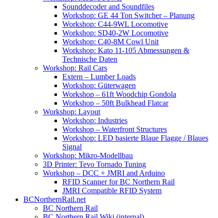
Sounddecoder and Soundfiles
Workshop: GE 44 Ton Switcher – Planung
Workshop: C44-9WL Locomotive
Workshop: SD40-2W Locomotive
Workshop: C40-8M Cowl Unit
Workshop: Kato 11-105 Abmessungen &
Technische Daten
Workshop: Rail Cars
Extern – Lumber Loads
Workshop: Güterwagen
Workshop – 61ft Woodchip Gondola
Workshop – 50ft Bulkhead Flatcar
Workshop: Layout
Workshop: Industries
Workshop – Waterfront Structures
Workshop: LED basierte Blaue Flagge / Blaues
Signal
Workshop: Mikro-Modellbau
3D Printer: Tevo Tornado Tuning
Workshop – DCC + JMRI and Arduino
RFID Scanner for BC Northern Rail
JMRI Compatible RFID System
BCNorthernRail.net
BC Northern Rail
BC Northern Rail Wiki (internal)