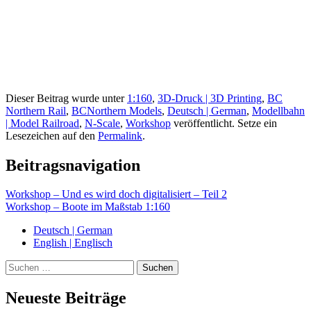
Dieser Beitrag wurde unter
1:160
,
3D-Druck | 3D Printing
,
BC
Northern Rail
,
BCNorthern Models
,
Deutsch | German
,
Modellbahn
| Model Railroad
,
N-Scale
,
Workshop
veröffentlicht. Setze ein
Lesezeichen auf den
Permalink
.
Beitragsnavigation
Workshop – Und es wird doch digitalisiert – Teil 2
Workshop – Boote im Maßstab 1:160
Deutsch | German
English | Englisch
Suche
Neueste Beiträge