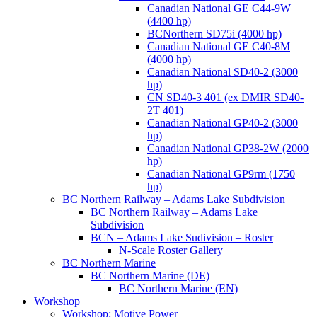
Canadian National GE C44-9W
(4400 hp)
BCNorthern SD75i (4000 hp)
Canadian National GE C40-8M
(4000 hp)
Canadian National SD40-2 (3000
hp)
CN SD40-3 401 (ex DMIR SD40-
2T 401)
Canadian National GP40-2 (3000
hp)
Canadian National GP38-2W (2000
hp)
Canadian National GP9rm (1750
hp)
BC Northern Railway – Adams Lake Subdivision
BC Northern Railway – Adams Lake
Subdivision
BCN – Adams Lake Sudivision – Roster
N-Scale Roster Gallery
BC Northern Marine
BC Northern Marine (DE)
BC Northern Marine (EN)
Workshop
Workshop: Motive Power