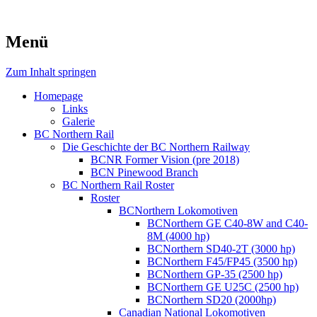
Menü
Zum Inhalt springen
Homepage
Links
Galerie
BC Northern Rail
Die Geschichte der BC Northern Railway
BCNR Former Vision (pre 2018)
BCN Pinewood Branch
BC Northern Rail Roster
Roster
BCNorthern Lokomotiven
BCNorthern GE C40-8W and C40-
8M (4000 hp)
BCNorthern SD40-2T (3000 hp)
BCNorthern F45/FP45 (3500 hp)
BCNorthern GP-35 (2500 hp)
BCNorthern GE U25C (2500 hp)
BCNorthern SD20 (2000hp)
Canadian National Lokomotiven