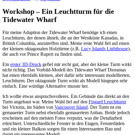
Workshop – Ein Leuchtturm für die
Tidewater Wharf
Für meine Adaption der Tidewater Wharf benötige ich einen
Leuchtturm, der denen ähnelt, die an der Westküste Kanadas, in
British Columbia, anzutreffen sind. Meine erste Wahl fiel auf einen
der kleinen oktagonalen Holztürme (z.B.
Lucy Islands Lighthouse
),
die auch vor Prince Rupert zu finden sind.
Ein
erster 3D-Druck
gefiel mir recht gut, aber der kleine Turm wirkt
nicht richtig. Das Vorbild-Modell des Tidewater Wharf Dioramas
hat einen ebenfalls kleinen, aber dafür sehr interessant modellierten,
Leuchtturm. Der oktagonale Turm wirkt als Modell hingegen sehr
einfach. Eine würdige Alternative musste her.
Ich wollte etwas anspruchsvolleres. Ein Gebäude das direkt an den
Turm angebaut war. Meine Wahl fiel auf den
Fisgard Leuchtturm
bei Victoria, im Süden von
Vancouver Island
. Der Turm ist ein
gemauerter Turm nebst ebenfalls gemauertem Anbau. Beide jedoch
erscheinen auf den meisten Fotos verputzt, was die Detailarbeit
erleichtert. Unterschiedliche Fenster in den Etagen, Fensterläden
und ein kleiner Balkon sorgen für einen Interessanten Bau und
damit ein interessantes Modell.