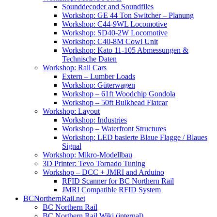
Sounddecoder and Soundfiles
Workshop: GE 44 Ton Switcher – Planung
Workshop: C44-9WL Locomotive
Workshop: SD40-2W Locomotive
Workshop: C40-8M Cowl Unit
Workshop: Kato 11-105 Abmessungen &
Technische Daten
Workshop: Rail Cars
Extern – Lumber Loads
Workshop: Güterwagen
Workshop – 61ft Woodchip Gondola
Workshop – 50ft Bulkhead Flatcar
Workshop: Layout
Workshop: Industries
Workshop – Waterfront Structures
Workshop: LED basierte Blaue Flagge / Blaues
Signal
Workshop: Mikro-Modellbau
3D Printer: Tevo Tornado Tuning
Workshop – DCC + JMRI and Arduino
RFID Scanner for BC Northern Rail
JMRI Compatible RFID System
BCNorthernRail.net
BC Northern Rail
BC Northern Rail Wiki (internal)