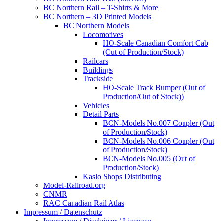
BC Northern Rail – T-Shirts & More
BC Northern – 3D Printed Models
BC Northern Models
Locomotives
HO-Scale Canadian Comfort Cab
(Out of Production/Stock)
Railcars
Buildings
Trackside
HO-Scale Track Bumper (Out of
Production/Out of Stock))
Vehicles
Detail Parts
BCN-Models No.007 Coupler (Out
of Production/Stock)
BCN-Models No.006 Coupler (Out
of Production/Stock)
BCN-Models No.005 (Out of
Production/Stock)
Kaslo Shops Distributing
Model-Railroad.org
CNMR
RAC Canadian Rail Atlas
Impressum / Datenschutz
Impressum / Disclaimer / Lizenzen