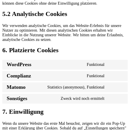
können diese Cookies ohne deine Einwilligung platzieren.
5.2 Analytische Cookies
Wir verwenden analytische Cookies, um das Website-Erlebnis für unsere
Nutzer zu optimieren. Mit diesen analytischen Cookies erhalten wir
Einblicke in die Nutzung unserer Website. Wir bitten um deine Erlaubnis,
analytische Cookies zu setzen.
6. Platzierte Cookies
WordPress
Funktional
Consent
to
Complianz
Funktional
service
Consent
wordpress
to
Matomo
Statistics (anonymous), Funktional
service
Consent
complianz
to
Sonstiges
Zweck wird noch ermittelt
service
Consent
matomo
to
service
7. Einwilligung
sonstiges
Wenn du unsere Website das erste Mal besuchst, zeigen wir dir ein Pop-Up
mit einer Erklärung über Cookies. Sobald du auf „Einstellungen speichern“