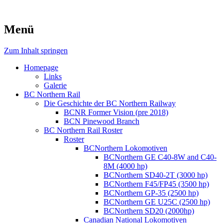
Menü
Zum Inhalt springen
Homepage
Links
Galerie
BC Northern Rail
Die Geschichte der BC Northern Railway
BCNR Former Vision (pre 2018)
BCN Pinewood Branch
BC Northern Rail Roster
Roster
BCNorthern Lokomotiven
BCNorthern GE C40-8W and C40-
8M (4000 hp)
BCNorthern SD40-2T (3000 hp)
BCNorthern F45/FP45 (3500 hp)
BCNorthern GP-35 (2500 hp)
BCNorthern GE U25C (2500 hp)
BCNorthern SD20 (2000hp)
Canadian National Lokomotiven