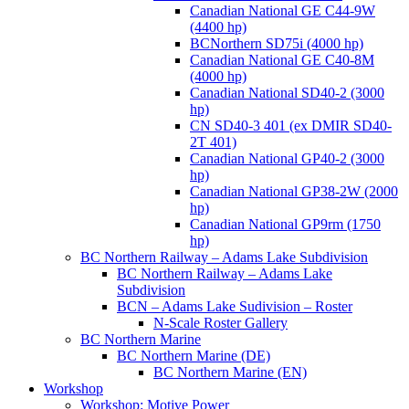
Canadian National GE C44-9W
(4400 hp)
BCNorthern SD75i (4000 hp)
Canadian National GE C40-8M
(4000 hp)
Canadian National SD40-2 (3000
hp)
CN SD40-3 401 (ex DMIR SD40-
2T 401)
Canadian National GP40-2 (3000
hp)
Canadian National GP38-2W (2000
hp)
Canadian National GP9rm (1750
hp)
BC Northern Railway – Adams Lake Subdivision
BC Northern Railway – Adams Lake
Subdivision
BCN – Adams Lake Sudivision – Roster
N-Scale Roster Gallery
BC Northern Marine
BC Northern Marine (DE)
BC Northern Marine (EN)
Workshop
Workshop: Motive Power