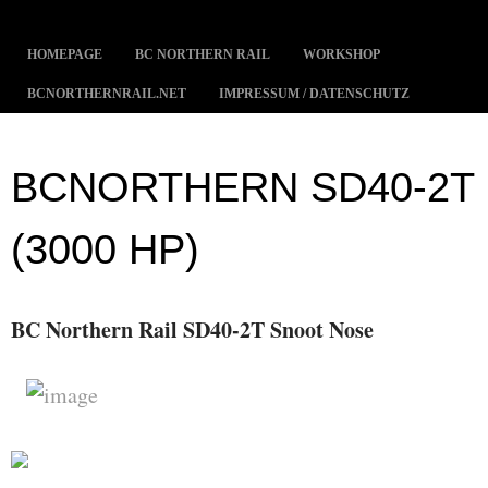
MENÜ
ZUM INHALT SPRINGEN
HOMEPAGE
BC NORTHERN RAIL
WORKSHOP
BCNORTHERNRAIL.NET
IMPRESSUM / DATENSCHUTZ
BCNORTHERN SD40-2T
(3000 HP)
BC Northern Rail SD40-2T Snoot Nose