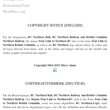
Kommentar-Feed
WordPress.org
COPYRIGHT NOTICE (ENGLISH)
BC Northern Rail, BC Northern Railway and British Columbia
For the designations
Northern Railway
Your Link to Northern BC
Your Link to
, the slogan
also in the form
Northern British Columbia
BC Northern
, as well as the
logo shown below, its colors and
all logos derived from them, such as the labels and badges (decals) on the models and
render graphics presented here applies:
Copyright 2004-2025 Mirco Adam
COPYRIGHTVERMERK (DEUTSCH)
BC Northern Rail, BC Northern Railway und British Columbia
Für die Bezeichnungen
Northern Railway
Slogan Your Link to Northern BC
Your Link
, den
auch in der Form
to Northern British Columbia
BC Northern-Logo
, sowie das unten abgebildete
, seine
Farben und alle davon abgeleiteten Logos, wie z.B. die Aufkleber und Abzeichen (Decals)