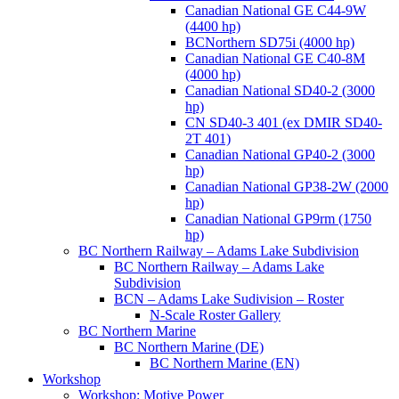
Canadian National GE C44-9W
(4400 hp)
BCNorthern SD75i (4000 hp)
Canadian National GE C40-8M
(4000 hp)
Canadian National SD40-2 (3000
hp)
CN SD40-3 401 (ex DMIR SD40-
2T 401)
Canadian National GP40-2 (3000
hp)
Canadian National GP38-2W (2000
hp)
Canadian National GP9rm (1750
hp)
BC Northern Railway – Adams Lake Subdivision
BC Northern Railway – Adams Lake
Subdivision
BCN – Adams Lake Sudivision – Roster
N-Scale Roster Gallery
BC Northern Marine
BC Northern Marine (DE)
BC Northern Marine (EN)
Workshop
Workshop: Motive Power