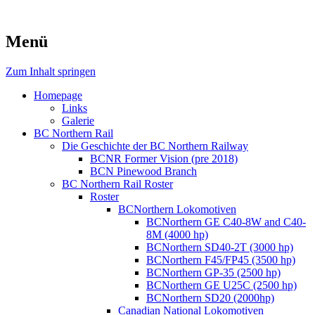
Menü
Zum Inhalt springen
Homepage
Links
Galerie
BC Northern Rail
Die Geschichte der BC Northern Railway
BCNR Former Vision (pre 2018)
BCN Pinewood Branch
BC Northern Rail Roster
Roster
BCNorthern Lokomotiven
BCNorthern GE C40-8W and C40-
8M (4000 hp)
BCNorthern SD40-2T (3000 hp)
BCNorthern F45/FP45 (3500 hp)
BCNorthern GP-35 (2500 hp)
BCNorthern GE U25C (2500 hp)
BCNorthern SD20 (2000hp)
Canadian National Lokomotiven