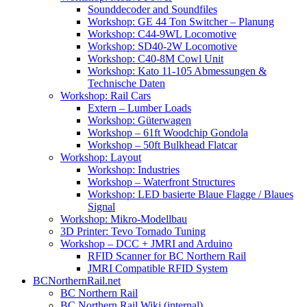
Sounddecoder and Soundfiles
Workshop: GE 44 Ton Switcher – Planung
Workshop: C44-9WL Locomotive
Workshop: SD40-2W Locomotive
Workshop: C40-8M Cowl Unit
Workshop: Kato 11-105 Abmessungen &
Technische Daten
Workshop: Rail Cars
Extern – Lumber Loads
Workshop: Güterwagen
Workshop – 61ft Woodchip Gondola
Workshop – 50ft Bulkhead Flatcar
Workshop: Layout
Workshop: Industries
Workshop – Waterfront Structures
Workshop: LED basierte Blaue Flagge / Blaues
Signal
Workshop: Mikro-Modellbau
3D Printer: Tevo Tornado Tuning
Workshop – DCC + JMRI and Arduino
RFID Scanner for BC Northern Rail
JMRI Compatible RFID System
BCNorthernRail.net
BC Northern Rail
BC Northern Rail Wiki (internal)