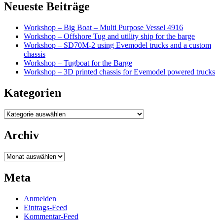
Neueste Beiträge
Workshop – Big Boat – Multi Purpose Vessel 4916
Workshop – Offshore Tug and utility ship for the barge
Workshop – SD70M-2 using Evemodel trucks and a custom
chassis
Workshop – Tugboat for the Barge
Workshop – 3D printed chassis for Evemodel powered trucks
Kategorien
Kategorien
Archiv
Archiv
Meta
Anmelden
Eintrags-Feed
Kommentar-Feed