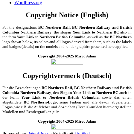
WordPress.org
Copyright Notice (English)
For the designations
BC Northern Rail, BC Northern Railway and British
Columbia Northern Railway
, the slogan
Your Link to Northern BC
also in
the form
Your Link to Northern British Columbia
, as well as the
BC Northern
logo shown below, its colors and all logos derived from them, such as the labels
and badges (decals) on the models and render graphics presented here applies:
Copyright 2004-2025 Mirco Adam
Copyrightvermerk (Deutsch)
Für die Bezeichnungen
BC Northern Rail, BC Northern Railway und British
Columbia Northern Railway
, den
Slogan Your Link to Northern BC
auch in
der Form
Your Link to Northern British Columbia
, sowie das unten
abgebildete
BC Northern-Logo
, seine Farben und alle davon abgeleiteten
Logos, wie z.B. die Aufkleber und Abzeichen (Decals) auf den hier vorgestellten
Modellen und Rendergrafiken gilt:
Copyright 2004-2025 Mirco Adam
Powered von
WordPress
·
Erstellt mit
Untitled