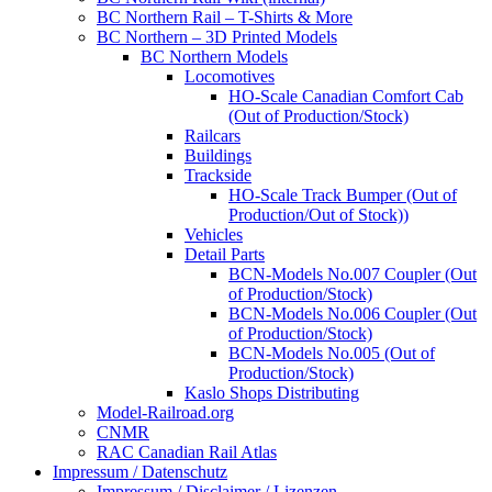
BC Northern Rail – T-Shirts & More
BC Northern – 3D Printed Models
BC Northern Models
Locomotives
HO-Scale Canadian Comfort Cab
(Out of Production/Stock)
Railcars
Buildings
Trackside
HO-Scale Track Bumper (Out of
Production/Out of Stock))
Vehicles
Detail Parts
BCN-Models No.007 Coupler (Out
of Production/Stock)
BCN-Models No.006 Coupler (Out
of Production/Stock)
BCN-Models No.005 (Out of
Production/Stock)
Kaslo Shops Distributing
Model-Railroad.org
CNMR
RAC Canadian Rail Atlas
Impressum / Datenschutz
Impressum / Disclaimer / Lizenzen