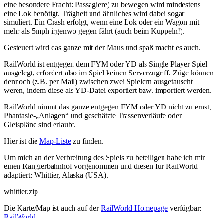
eine besondere Fracht: Passagiere) zu bewegen wird mindestens
eine Lok benötigt. Trägheit und ähnliches wird dabei sogar
simuliert. Ein Crash erfolgt, wenn eine Lok oder ein Wagon mit
mehr als 5mph irgenwo gegen fährt (auch beim Kuppeln!).
Gesteuert wird das ganze mit der Maus und spaß macht es auch.
RailWorld ist entgegen dem FYM oder YD als Single Player Spiel
ausgelegt, erfordert also im Spiel keinen Serverzugriff. Züge können
dennoch (z.B. per Mail) zwischen zwei Spielern ausgetauscht
weren, indem diese als YD-Datei exportiert bzw. importiert werden.
RailWorld nimmt das ganze entgegen FYM oder YD nicht zu ernst,
Phantasie-„Anlagen“ und geschätzte Trassenverläufe oder
Gleispläne sind erlaubt.
Hier ist die
Map-Liste
zu finden.
Um mich an der Verbreitung des Spiels zu beteiligen habe ich mir
einen Rangierbahnhof vorgenommen und diesen für RailWorld
adaptiert: Whittier, Alaska (USA).
whittier.zip
Die Karte/Map ist auch auf der
RailWorld Homepage
verfügbar:
RailWorld