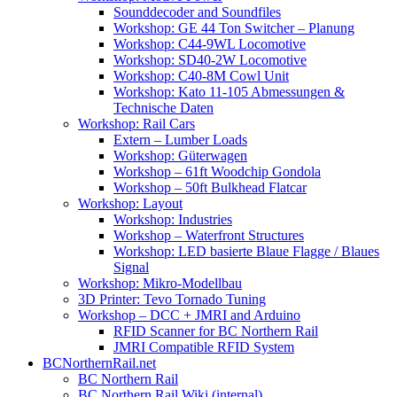
Sounddecoder and Soundfiles
Workshop: GE 44 Ton Switcher – Planung
Workshop: C44-9WL Locomotive
Workshop: SD40-2W Locomotive
Workshop: C40-8M Cowl Unit
Workshop: Kato 11-105 Abmessungen &
Technische Daten
Workshop: Rail Cars
Extern – Lumber Loads
Workshop: Güterwagen
Workshop – 61ft Woodchip Gondola
Workshop – 50ft Bulkhead Flatcar
Workshop: Layout
Workshop: Industries
Workshop – Waterfront Structures
Workshop: LED basierte Blaue Flagge / Blaues
Signal
Workshop: Mikro-Modellbau
3D Printer: Tevo Tornado Tuning
Workshop – DCC + JMRI and Arduino
RFID Scanner for BC Northern Rail
JMRI Compatible RFID System
BCNorthernRail.net
BC Northern Rail
BC Northern Rail Wiki (internal)