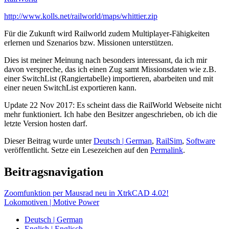
http://www.kolls.net/railworld/maps/whittier.zip
Für die Zukunft wird Railworld zudem Multiplayer-Fähigkeiten
erlernen und Szenarios bzw. Missionen unterstützen.
Dies ist meiner Meinung nach besonders interessant, da ich mir
davon verspreche, das ich einen Zug samt Missionsdaten wie z.B.
einer SwitchList (Rangiertabelle) importieren, abarbeiten und mit
einer neuen SwitchList exportieren kann.
Update 22 Nov 2017: Es scheint dass die RailWorld Webseite nicht
mehr funktioniert. Ich habe den Besitzer angeschrieben, ob ich die
letzte Version hosten darf.
Dieser Beitrag wurde unter
Deutsch | German
,
RailSim
,
Software
veröffentlicht. Setze ein Lesezeichen auf den
Permalink
.
Beitragsnavigation
Zoomfunktion per Mausrad neu in XtrkCAD 4.02!
Lokomotiven | Motive Power
Deutsch | German
English | Englisch