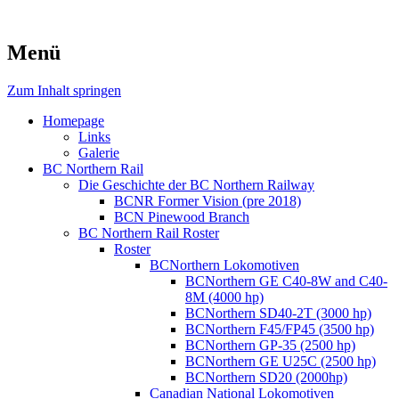
Menü
Zum Inhalt springen
Homepage
Links
Galerie
BC Northern Rail
Die Geschichte der BC Northern Railway
BCNR Former Vision (pre 2018)
BCN Pinewood Branch
BC Northern Rail Roster
Roster
BCNorthern Lokomotiven
BCNorthern GE C40-8W and C40-
8M (4000 hp)
BCNorthern SD40-2T (3000 hp)
BCNorthern F45/FP45 (3500 hp)
BCNorthern GP-35 (2500 hp)
BCNorthern GE U25C (2500 hp)
BCNorthern SD20 (2000hp)
Canadian National Lokomotiven