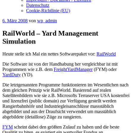
Datenschutz
Cookie-Richtlinie (EU)
6. März 2008
von
wp_admin
RailWorld – Yard Management
Simulation
Heute stelle ich Mal ein nettes Softwarepaket vor:
RailWorld
Die Software ist von der Handhabung her vergleichbar ist mit
Programmen wie z.B. dem
FreightYardManager
(FYM) oder
YardDuty
(YD).
Die letztgenannten Programme funktionieren im Wesentlichen nach
dem gleichen Prinzip wie RailWorld. Basierend auf realen
Satellitenbildern wie sie z.B. Microsofts Terraserver USA kostenfrei
und lizenzfrei (public domain) zur Verfügung gestellt werden
Rangierbahnhöfe und Industriegleisanschlüsse massstäblich
abgebildet und aus der Draufsicht verwendet um masstäblich
abgebildete (detaillose) Züge zu rangieren.
FYM
scheint dabei den größten Zulauf zu haben und die beste
Qualität zu biten, es existiert ein wertvoller Fundus an