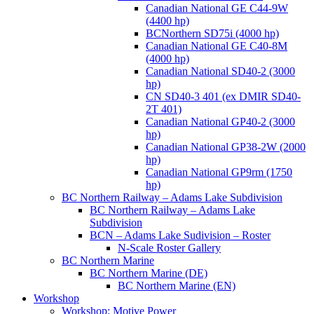
Canadian National GE C44-9W
(4400 hp)
BCNorthern SD75i (4000 hp)
Canadian National GE C40-8M
(4000 hp)
Canadian National SD40-2 (3000
hp)
CN SD40-3 401 (ex DMIR SD40-
2T 401)
Canadian National GP40-2 (3000
hp)
Canadian National GP38-2W (2000
hp)
Canadian National GP9rm (1750
hp)
BC Northern Railway – Adams Lake Subdivision
BC Northern Railway – Adams Lake
Subdivision
BCN – Adams Lake Sudivision – Roster
N-Scale Roster Gallery
BC Northern Marine
BC Northern Marine (DE)
BC Northern Marine (EN)
Workshop
Workshop: Motive Power