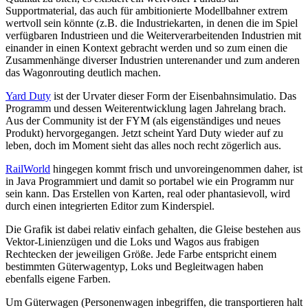
Supportmaterial, das auch für ambitionierte Modellbahner extrem
wertvoll sein könnte (z.B. die Industriekarten, in denen die im Spiel
verfügbaren Industrieen und die Weiterverarbeitenden Industrien mit
einander in einen Kontext gebracht werden und so zum einen die
Zusammenhänge diverser Industrien unterenander und zum anderen
das Wagonrouting deutlich machen.
Yard Duty
ist der Urvater dieser Form der Eisenbahnsimulatio. Das
Programm und dessen Weiterentwicklung lagen Jahrelang brach.
Aus der Community ist der FYM (als eigenständiges und neues
Produkt) hervorgegangen. Jetzt scheint Yard Duty wieder auf zu
leben, doch im Moment sieht das alles noch recht zögerlich aus.
RailWorld
hingegen kommt frisch und unvoreingenommen daher, ist
in Java Programmiert und damit so portabel wie ein Programm nur
sein kann. Das Erstellen von Karten, real oder phantasievoll, wird
durch einen integrierten Editor zum Kinderspiel.
Die Grafik ist dabei relativ einfach gehalten, die Gleise bestehen aus
Vektor-Linienzügen und die Loks und Wagos aus frabigen
Rechtecken der jeweiligen Größe. Jede Farbe entspricht einem
bestimmten Güterwagentyp, Loks und Begleitwagen haben
ebenfalls eigene Farben.
Um Güterwagen (Personenwagen inbegriffen, die transportieren halt