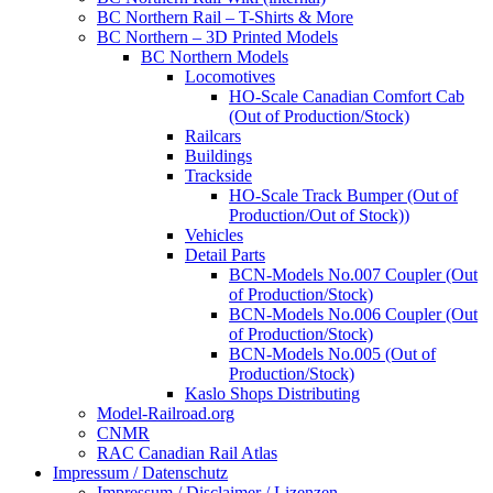
BC Northern Rail – T-Shirts & More
BC Northern – 3D Printed Models
BC Northern Models
Locomotives
HO-Scale Canadian Comfort Cab
(Out of Production/Stock)
Railcars
Buildings
Trackside
HO-Scale Track Bumper (Out of
Production/Out of Stock))
Vehicles
Detail Parts
BCN-Models No.007 Coupler (Out
of Production/Stock)
BCN-Models No.006 Coupler (Out
of Production/Stock)
BCN-Models No.005 (Out of
Production/Stock)
Kaslo Shops Distributing
Model-Railroad.org
CNMR
RAC Canadian Rail Atlas
Impressum / Datenschutz
Impressum / Disclaimer / Lizenzen